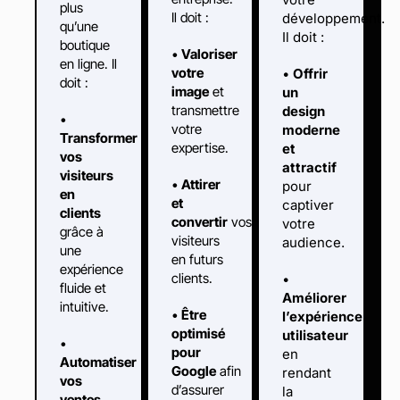
plus
Il doit :
développement.
qu’une
Il doit :
boutique
•
Valoriser
en ligne. Il
votre
•
Offrir
doit :
image
et
un
transmettre
design
•
votre
moderne
Transformer
expertise.
et
vos
attractif
visiteurs
•
Attirer
pour
en
et
captiver
clients
convertir
vos
votre
grâce à
visiteurs
audience.
une
en futurs
expérience
clients.
•
fluide et
Améliorer
intuitive.
•
Être
l’expérience
optimisé
utilisateur
•
pour
en
Automatiser
Google
afin
rendant
vos
d’assurer
la
ventes