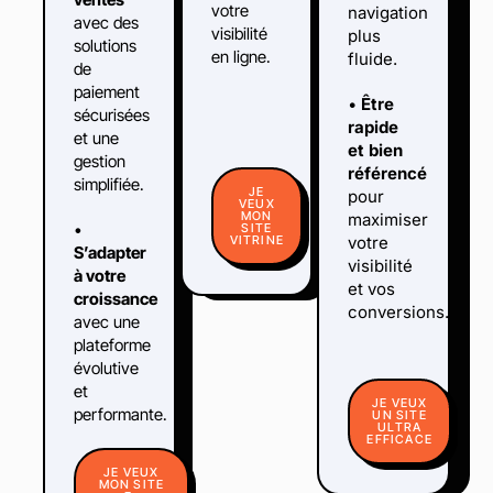
votre
navigation
avec des
visibilité
plus
solutions
en ligne.
fluide.
de
paiement
•
Être
sécurisées
rapide
et une
et bien
gestion
référencé
simplifiée.
JE
pour
VEUX
MON
maximiser
•
SITE
VITRINE
votre
S’adapter
visibilité
à votre
et vos
croissance
conversions.
avec une
plateforme
évolutive
et
JE VEUX
performante.
UN SITE
ULTRA
EFFICACE
JE VEUX
MON SITE