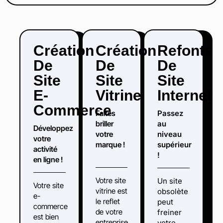
Création
Création
Refonte
De
De
De
Site
Site
Site
E-
Vitrine
Internet​
Commerce
Faites
Passez
briller
au
Développez
votre
niveau
votre
marque !
supérieur
activité
!
en ligne !
Votre site
Un site
Votre site
vitrine est
obsolète
e-
le reflet
peut
commerce
de votre
freiner
est bien
entreprise.
votre