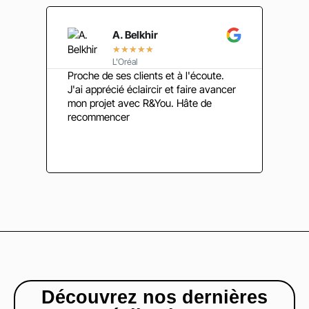
A. Belkhir
★
★
★
★
★
L'Oréal
Proche de ses clients et à l'écoute.
Une B
J'ai apprécié éclaircir et faire avancer
besoi
mon projet avec R&You. Hâte de
dynam
recommencer
de la
Site i
www.
Découvrez nos dernières