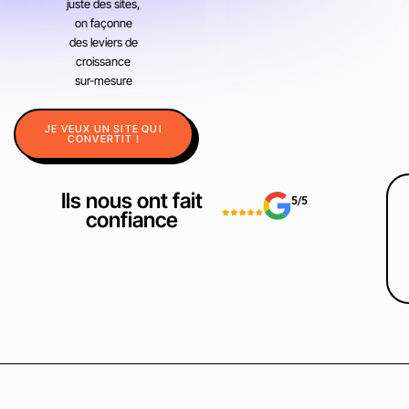
juste des sites,
on façonne
des leviers de
croissance
sur-mesure
JE VEUX UN SITE QUI
CONVERTIT !
Ils nous ont fait
5/5
confiance