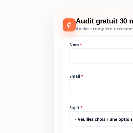
Audit gratuit 30 
Analyse complète + recomm
Nom
*
Forms1
Email
*
Sujet
*