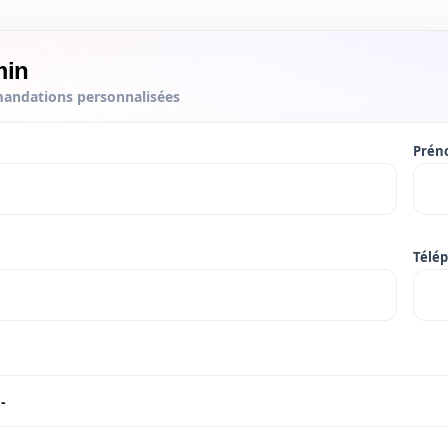
min
andations personnalisées
Pré
Télé