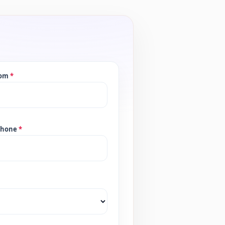
nom
*
phone
*